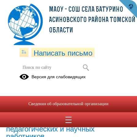
МАОУ - СОШ СЕЛА БАТУРИНО
АСИНОВСКОГО РАЙОНА ТОМСКОЙ
ОБЛАСТИ
Написать письмо
Версия для слабовидящих
Численность иностранных
обучающихся по основным и
дополнительным образовательным
программам
Сведения об образовательной организации
Численность иностранных
педагогических и научных
работников